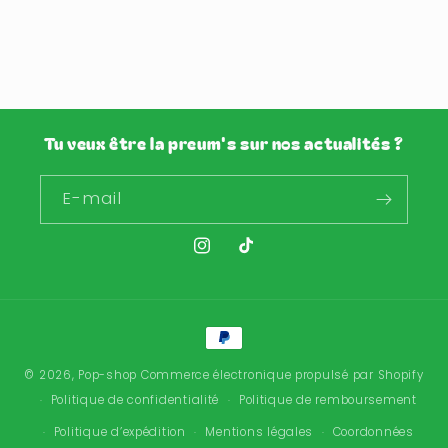
Tu veux être la preum's sur nos actualités ?
E-mail
Instagram
TikTok
Moyens
de
© 2026,
Pop-shop
Commerce électronique propulsé par Shopify
paiement
Politique de confidentialité
Politique de remboursement
Politique d’expédition
Mentions légales
Coordonnées