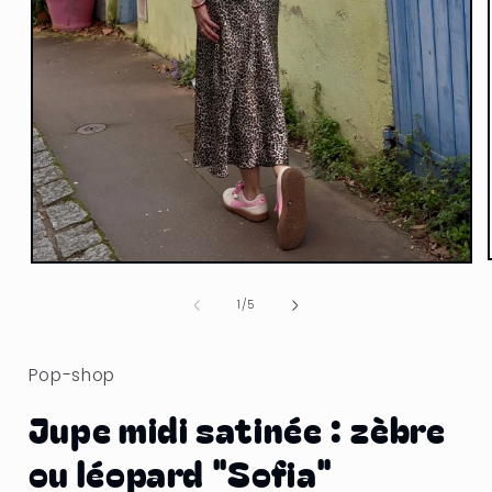
Ouvrir
le
média
de
1
/
5
1
dans
une
fenêtre
Pop-shop
modale
Jupe midi satinée : zèbre
ou léopard "Sofia"