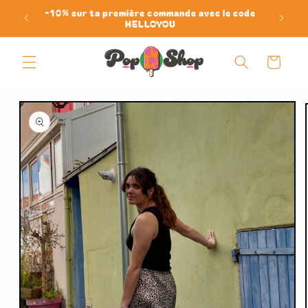
et
-10% sur ta première commande avec le code
passer
HELLOYOU
au
contenu
Panier
Passer aux
informations
produits