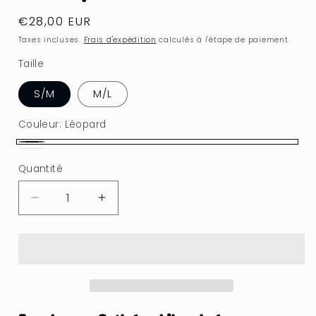
Prix
€28,00 EUR
habituel
Taxes incluses.
Frais d'expédition
calculés à l'étape de paiement.
Taille
S/M
M/L
Couleur:
Léopard
Léopard
Zèbre
Quantité
Réduire
Augmenter
la
la
quantité
quantité
de
de
Jupe
Jupe
midi
midi
satinée
satinée
:
: