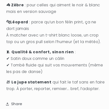
🦓 Zèbre
: pour celles qui aiment le noir & blanc
mais en version sauvage
🐆Léopard
: parce qu’un bon félin print, ça ne
dort jamais
À matcher avec un t-shirt blanc loose, un crop
top ou un gros pull selon l’humeur (et la météo).
🧵
Qualité & confort, sinon rien
:
✔ Satin doux comme un câlin
✔ Tombé fluide qui suit vos mouvements (même
les pas de danse)
🎁
La jupe statement
qui fait le taf sans en faire
trop. À porter, reporter, remixer... bref, l’adopter.
Share