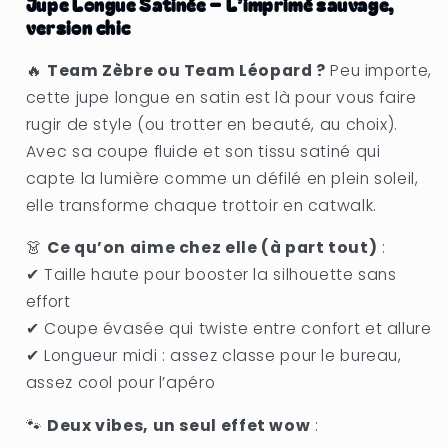
Jupe Longue Satinée – L’imprimé sauvage,
zèbre
zèbre
version chic
ou
ou
léopard
léopard
🔥
Team Zèbre ou Team Léopard ?
Peu importe,
&quot;Sofia&quot;
&quot;Sofia&quot;
cette jupe longue en satin est là pour vous faire
rugir de style (ou trotter en beauté, au choix).
Avec sa coupe fluide et son tissu satiné qui
capte la lumière comme un défilé en plein soleil,
elle transforme chaque trottoir en catwalk.
👗
Ce qu’on aime chez elle (à part tout)
:
✔ Taille haute pour booster la silhouette sans
effort
✔ Coupe évasée qui twiste entre confort et allure
✔ Longueur midi : assez classe pour le bureau,
assez cool pour l’apéro
🐾
Deux vibes, un seul effet wow
: